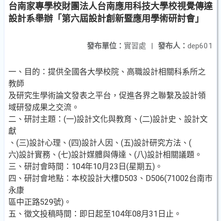
台南家專學校財團法人台南應用科技大學校視覺傳達
設計系舉辦「第六屆設計創新暨應用學術研討會」
發布單位：
實習處
|
發布人：
dep601
一、目的：提供全國各大學校院、高職設計相關科系所之
教師
及研究生學術論文發表之平台，促進各界之聯繫及設計領
域研發成果之交流。
二、研討主題：(一)設計文化與教育、(二)設計史、設計文
獻
、(三)設計心理、(四)設計人因、(五)設計研究方法、(
六)設計實務、(七)設計媒體與傳達、(八)設計相關議題。
三、研討會時間：104年10月23日(星期五)。
四、研討會地點：本校設計大樓D503、D506(71002台南市
永康
區中正路529號)。
五、徵文投稿時間：即日起至104年08月31日止。