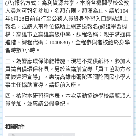
(八)報名方式：為利資源共享，本府各機關學校公教
人員均可報名參加，名額有限，額滿為止。請於104
年6月28日前自行至公務人員終身學習入口網站線上
報名，或請人事單位協助上網薦送報名(認證學習機
構：高雄市立高雄高級中學、課程名稱：親子溝通再
進階、課程代碼：1040630)，全程參與者核給終身學
習時數3小時。
三、為響應環保節能措施，現場不提供紙杯，參加人
員請自備環保杯具。另於演講前宣導「員工協助方案
關懷巡迴宣導」，惠請高雄市彌陀區彌陀國民小學人
事主任協助宣導，請提前入座。
四、檢附本研習程序表，本次活動協辦學校請薦派人
員參加，並惠請公假登紀。
相關附件