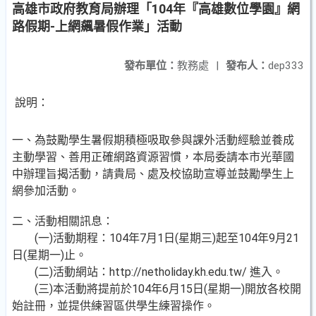
高雄市政府教育局辦理「104年『高雄數位學園』網
路假期-上網飆暑假作業」活動
發布單位：
教務處
|
發布人：
dep333
說明：
一、為鼓勵學生暑假期積極吸取參與課外活動經驗並養成
主動學習、善用正確網路資源習慣，本局委請本市光華國
中辦理旨揭活動，請貴局、處及校協助宣導並鼓勵學生上
網參加活動。
二、活動相關訊息：
(一)活動期程：104年7月1日(星期三)起至104年9月21
日(星期一)止。
(二)活動網站：http://netholiday.kh.edu.tw/ 進入。
(三)本活動將提前於104年6月15日(星期一)開放各校開
始註冊，並提供練習區供學生練習操作。