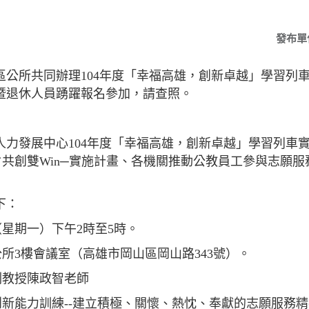
發布單
區公所共同辦理104年度「幸福高雄，創新卓越」學習列
暨退休人員踴躍報名參加，請查照。
力發展中心104年度「幸福高雄，創新卓越」學習列車實
˙共創雙Win─實施計畫、各機關推動公教員工參與志願服
下：
日（星期一）下午2時至5時。
公所3樓會議室（高雄市岡山區岡山路343號）。
副教授陳政智老師
創新能力訓練--建立積極、關懷、熱忱、奉獻的志願服務