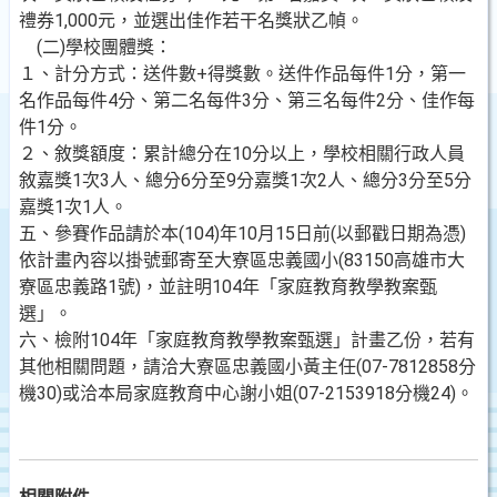
禮券1,000元，並選出佳作若干名獎狀乙幀。
(二)學校團體獎：
１、計分方式：送件數+得獎數。送件作品每件1分，第一
名作品每件4分、第二名每件3分、第三名每件2分、佳作每
件1分。
２、敘獎額度：累計總分在10分以上，學校相關行政人員
敘嘉獎1次3人、總分6分至9分嘉獎1次2人、總分3分至5分
嘉獎1次1人。
五、參賽作品請於本(104)年10月15日前(以郵戳日期為憑)
依計畫內容以掛號郵寄至大寮區忠義國小(83150高雄市大
寮區忠義路1號)，並註明104年「家庭教育教學教案甄
選」。
六、檢附104年「家庭教育教學教案甄選」計畫乙份，若有
其他相關問題，請洽大寮區忠義國小黃主任(07-7812858分
機30)或洽本局家庭教育中心謝小姐(07-2153918分機24)。