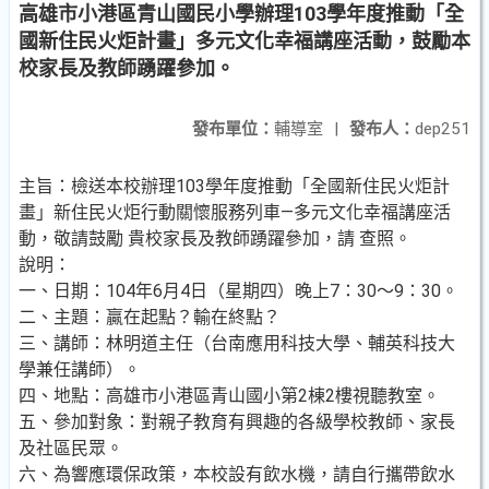
高雄市小港區青山國民小學辦理103學年度推動「全
國新住民火炬計畫」多元文化幸福講座活動，鼓勵本
校家長及教師踴躍參加。
發布單位：
輔導室
|
發布人：
dep251
主旨：檢送本校辦理103學年度推動「全國新住民火炬計
畫」新住民火炬行動關懷服務列車—多元文化幸福講座活
動，敬請鼓勵 貴校家長及教師踴躍參加，請 查照。
說明：
一、日期：104年6月4日（星期四）晚上7：30～9：30。
二、主題：贏在起點？輸在終點？
三、講師：林明道主任（台南應用科技大學、輔英科技大
學兼任講師）。
四、地點：高雄市小港區青山國小第2棟2樓視聽教室。
五、參加對象：對親子教育有興趣的各級學校教師、家長
及社區民眾。
六、為響應環保政策，本校設有飲水機，請自行攜帶飲水