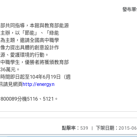
發布單
濟部共同指導，本館與教育部能源
同主辦，以「節能」、「綠能
」為主題，邀請全國高中職學
想像力提出具體的創意設計作
能源、愛護環境的行動。
高中職學生，優勝者將獲頒教育部
36萬元。
間即日起至104年6月19日（週
訊請見網頁
http://energy.n
0089分機5116、5121。
點擊率：
539
|
下架日期：
2015-06