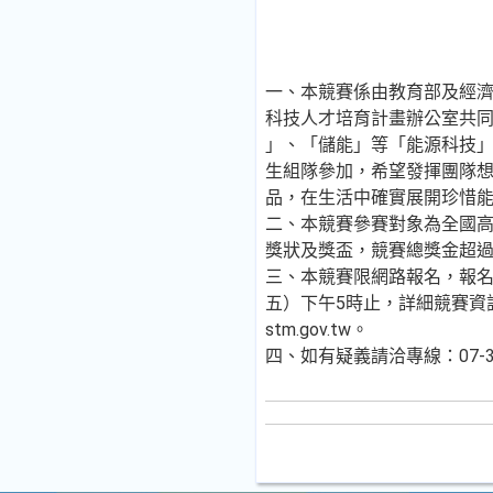
一、本競賽係由教育部及經
科技人才培育計畫辦公室共
」、「儲能」等「能源科技
生組隊參加，希望發揮團隊
品，在生活中確實展開珍惜
二、本競賽參賽對象為全國
獎狀及獎盃，競賽總獎金超過
三、本競賽限網路報名，報名時
五）下午5時止，詳細競賽資
stm.gov.tw。
四、如有疑義請洽專線：07-380