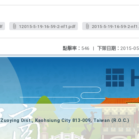
df
12015-5-19-16-59-2-nf1.pdf
2015-5-19-16-59-2-nf1
點擊率：
546
|
下架日期：
2015-05
Zuoying Dist., Kaohsiung City 813-009, Taiwan (R.O.C.)