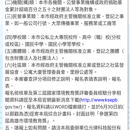
(二)機關(構)類：本市各機關、公營事業機構或政府捐助基
金累計超過百分之五十之財團法人等為對象。
(三)民營事業類：本市經政府主管機關核准立案、登記之事
業，如一般公司行號、大眾傳播事業、服務業或工廠等
。
(四)學校類：本市公私立大專院校所、高中（職）校(分校
或校區)、國民中學、國民小學等學校。
(五)團體類：本市經政府主管機關核准立案、登記之團體（
包含財團法人及社團法人）。
(六)社區類：本市經政府主管機關核准立案或登記之社區發
展協會、公寓大廈管理委員會、里辦公處等。
四、本案審查評分項目修正說明、報名表填表說明、報名
表、
報名檢核單及第三屆國家環境教育獎評審委員經驗分享相
關資料請逕至本局官網最新消息下載(
http://www.ksepb
.
gov.tw/)，報名資料請以WORD檔案繕打，並於6月30日前(
以郵戳為憑)逕寄本局綜合計畫科，封面註明「參選第四
屆高雄市環境教育獎」。
五、填報上如有問題，請洽本局委辦單位元律科技股份有