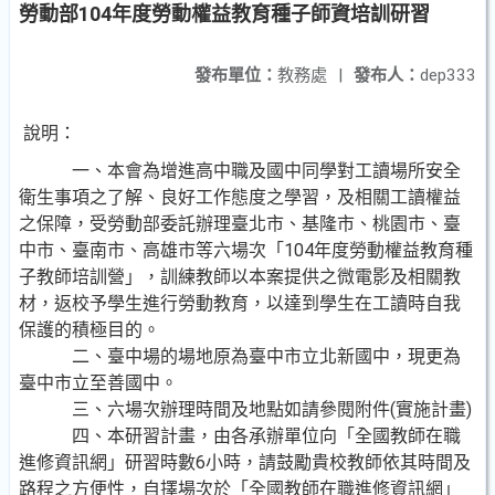
勞動部104年度勞動權益教育種子師資培訓研習
發布單位：
教務處
|
發布人：
dep333
說明：
一、本會為增進高中職及國中同學對工讀場所安全
衛生事項之了解、良好工作態度之學習，及相關工讀權益
之保障，受勞動部委託辦理臺北市、基隆市、桃園市、臺
中市、臺南市、高雄市等六場次「104年度勞動權益教育種
子教師培訓營」，訓練教師以本案提供之微電影及相關教
材，返校予學生進行勞動教育，以達到學生在工讀時自我
保護的積極目的。
二、臺中場的場地原為臺中市立北新國中，現更為
臺中市立至善國中。
三、六場次辦理時間及地點如請參閱附件(實施計畫)
四、本研習計畫，由各承辦單位向「全國教師在職
進修資訊網」研習時數6小時，請鼓勵貴校教師依其時間及
路程之方便性，自擇場次於「全國教師在職進修資訊網」