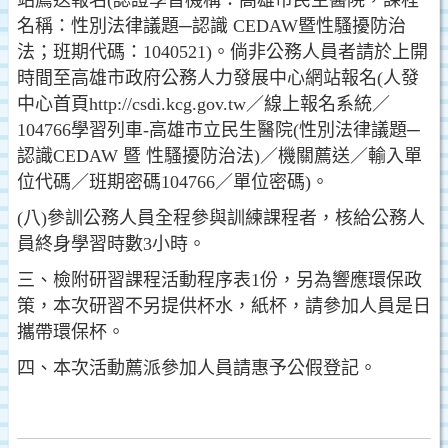
站薦送報名(認證學習機構：高雄市民生醫院，課程
名稱：性別法律議題─認識 CEDAW暨性騷擾防治
法；班期代碼：1040521)。倘非公務人員者請於上開
時間至高雄市政府公務人力發展中心網站報名(人發
中心首頁http://csdi.kcg.gov.tw／線上報名系統／
104766學習列車-高雄市立民生醫院(性別法律議題─
認識CEDAW 暨 性騷擾防治法)／機關薦送／輸入單
位代碼／班期密碼104766／單位密碼)。
(八)參訓公務人員全程參與訓練課程者，核給公務人
員終身學習時數3小時。
三、檢附研習課程活動程序表1份，另為響應環保政
策，本次研習不另提供杯水，紙杯，請參加人員是日
攜帶環保杯。
四、本次活動薦派參加人員請惠予公假登記。