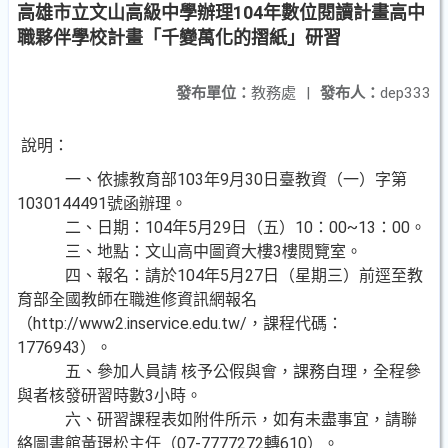
高雄市立文山高級中學辦理104年數位閱讀計畫高中
職夥伴學校計畫「千變萬化的摺紙」研習
發布單位：
教務處
|
發布人：
dep333
說明：
一、依據教育部103年9月30日臺教資（一）字第
1030144491號函辦理。
二、日期：104年5月29日（五）10：00~13：00。
三、地點：文山高中圖資大樓3樓閱覽室。
四、報名：請於104年5月27日（星期三）前逕至教
育部全國教師在職進修資訊網報名
（http://www2.inservice.edu.tw/，課程代碼：
1776943）。
五、參加人員請 核予公假與會，課務自理，全程參
與者核發研習時數3小時。
六、研習課程表如附件所示，如有未盡事宜，請聯
絡圖書館黃璟松主任（07-7777272轉610）。