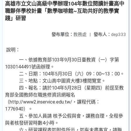
高雄市立文山高級中學辦理104年數位閱讀計畫高中
職夥伴學校計畫「數學咖啡館~互助共好的教學實
踐」研習
發布單位：
教務處
|
發布人：
dep333
說明：
一、依據教育部103年9月30日臺教資（一）字第
1030144491號函辦理。
二、日期：104年5月30日（六）09：00~13：00。
三、地點：文山高中圖資大樓3樓閱覽室。
四、報名：請於104年5月28日（星期四）前逕至教
育部全國教師在職進修資訊網報名
（http://www2.inservice.edu.tw/，課程代碼：
1776940）。
五、參加人員請 核予公假與會，課務自理，全程參
與者核發研習時數4小時。
六、研習課程表如附件所示，如有未盡事宜，請聯