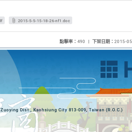
df
2015-5-5-15-18-26-nf1.doc
點擊率：
490
|
下架日期：
2015-05
Zuoying Dist., Kaohsiung City 813-009, Taiwan (R.O.C.)