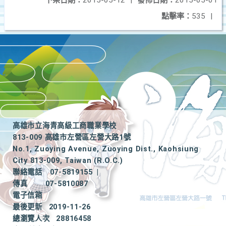
下架日期：
2015-05-12
|
發佈日期：
2015-05-01
點擊率：
535
|
高雄市立海青高級工商職業學校
813-009 高雄市左營區左營大路1號
No.1, Zuoying Avenue, Zuoying Dist., Kaohsiung
City 813-009, Taiwan (R.O.C.)
聯絡電話
07-5819155
|
傳真
07-5810087
電子信箱
最後更新
2019-11-26
總瀏覽人次
28816458