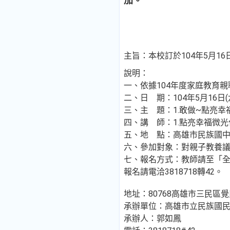
加。
主旨：本校訂於104年5月1
說明：
一、依據104年度家庭教育
二、日 期：104年5月16日(六
三、主 題：1.敢做~點亮幸
四、講 師：1.點亮幸福微光
五、地 點：高雄市民族國中
六、參加對象：對親子教養
七、報名方式：教師請至「全國教師在
報名請電洽3818718轉42。
地址：80768高雄市三民區覺
承辦單位：高雄市立民族國
承辦人：郭如鳳