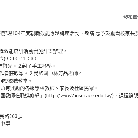
發布單
6日辦理104年度親職效能專題講座活動，敬請 惠予鼓勵貴校家長
親職效能培訓活動實施計畫辦理。
)9：00-11：30
福微光。 2.親子手工杯墊。
作者莊敬潔。 2.民族國中林芳品老師。
4樓視聽教室。
議題有興趣的各級學校教師、家長及社區民眾。
職進修網」(http://www2.inservice.edu.tw/)，課程
民路363號
民中學