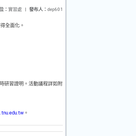
位：
實習處
|
發布人：
dep601
取得全面化。
。
小時研習證明。活動議程詳如附
.tnu.edu.tw
。