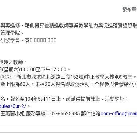
發布單
習與再進修，藉此提昇並精進教師專業教學能力與促進落實證照
學管理學院。
學會、碁  
有興趣之教師。
(星期六)13：00至下午17：00。
地址：新北市深坑區北深路三段152號)中正教學大樓409教室
數上限為60人，未達20人報名即取消活動，全程參與者發給4
名，報名至104年5月11日止，額滿得提前截止。活動網址；
dules/Cur-2/
。
蘭小姐 服務專線：02-86625985 郵件信箱
com-office@mail