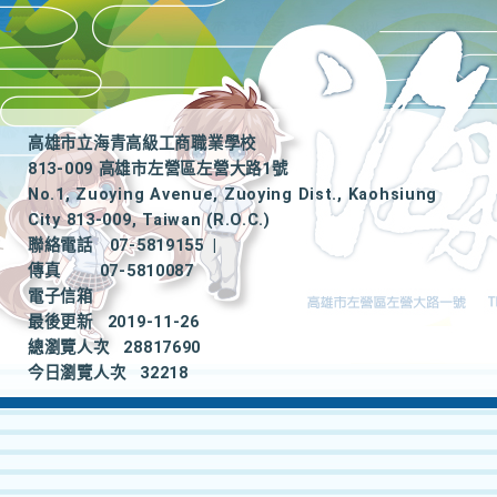
高雄市立海青高級工商職業學校
813-009 高雄市左營區左營大路1號
No.1, Zuoying Avenue, Zuoying Dist., Kaohsiung
City 813-009, Taiwan (R.O.C.)
聯絡電話
07-5819155
|
傳真
07-5810087
電子信箱
最後更新
2019-11-26
總瀏覽人次
28817690
今日瀏覽人次
32218