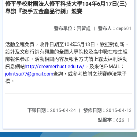
修平學校財團法人修平科技大學104年6月17日(三)
舉辦『扳手五金產品行銷』競賽
發布單位：
實習處
|
發布人：
dep601
活動全程免費，收件日期至104年5月13日，歡迎對創新、
設計及文創行銷有興趣的全國大專院校及高中職在校生組
隊報名參加，活動相關內容及報名方式請上霧太達利活動
訊息網站
http://dreamer.hust.edu.tw/
，及來信E-MAIL：
johntsai77@gmail.com
查詢，或參考檢附之競賽辦法電子
檔。
下架日期：
2015-04-24
|
發佈日期：
2015-04-13
點擊率：
626
|