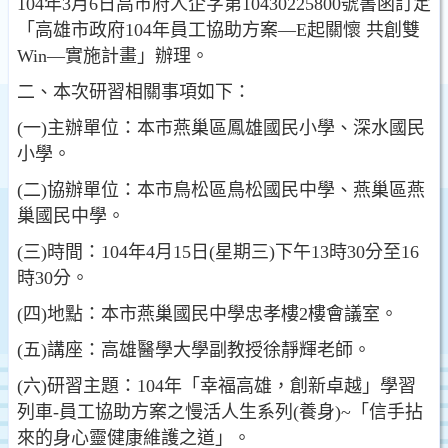
104年3月6日高市府人企字第10430225800號書函訂定
「高雄市政府104年員工協助方案—E起關懷 共創雙
Win—實施計畫」辦理。
二、本次研習相關事項如下：
(一)主辦單位：本市燕巢區鳳雄國民小學、深水國民
小學。
(二)協辦單位：本市鳥松區鳥松國民中學、燕巢區燕
巢國民中學。
(三)時間：104年4月15日(星期三)下午13時30分至16
時30分。
(四)地點：本市燕巢國民中學忠孝樓2樓會議室。
(五)講座：高雄醫學大學副教授徐靜輝老師。
(六)研習主題：104年「幸福高雄，創新卓越」學習
列車-員工協助方案之慢活人生系列(養身)~「信手拈
來的身心靈健康維護之道」。