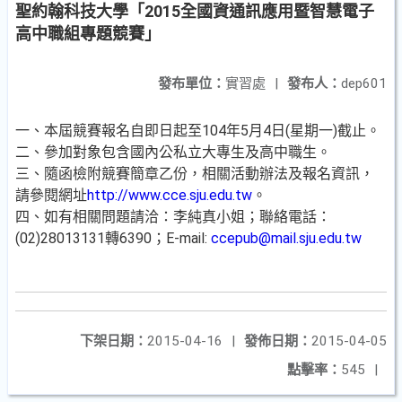
聖約翰科技大學「2015全國資通訊應用暨智慧電子
高中職組專題競賽」
發布單位：
實習處
|
發布人：
dep601
一、本屆競賽報名自即日起至104年5月4日(星期一)截止。
二、參加對象包含國內公私立大專生及高中職生。
三、隨函檢附競賽簡章乙份，相關活動辦法及報名資訊，
請參閱網址
http://www.cce.sju.edu.tw
。
四、如有相關問題請洽：李純真小姐；聯絡電話：
(02)28013131轉6390；E-mail:
ccepub@mail.sju.edu.tw
下架日期：
2015-04-16
|
發佈日期：
2015-04-05
點擊率：
545
|