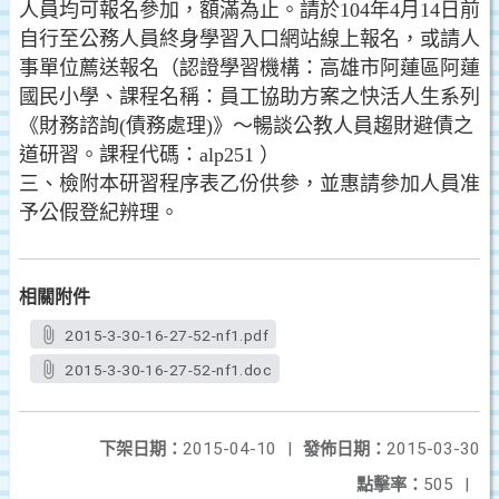
人員均可報名參加，額滿為止。請於104年4月14日前
自行至公務人員終身學習入口網站線上報名，或請人
事單位薦送報名（認證學習機構：高雄市阿蓮區阿蓮
國民小學、課程名稱：員工協助方案之快活人生系列
《財務諮詢(債務處理)》～暢談公教人員趨財避債之
道研習。課程代碼：alp251 ）
三、檢附本研習程序表乙份供參，並惠請參加人員准
予公假登紀辨理。
相關附件
2015-3-30-16-27-52-nf1.pdf
2015-3-30-16-27-52-nf1.doc
下架日期：
2015-04-10
|
發佈日期：
2015-03-30
點擊率：
505
|