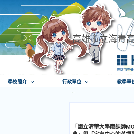
高雄市立海青
學校簡介
行政單位
教學單
:::
「國立清華大學磨課師M