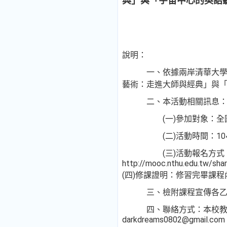
典」與「宇宙中心的英語
說明：
一、依據兩岸清華大學磨課
藝術：走進大師與經典」與
二、本活動相關訊息
(一)參加對象：全國高
(二)活動時間：104年4
(三)活動報名方式：採
http://mooc.nthu.edu.tw/sha
(四)修課證明：修習完畢課
三、檢附課程宣傳各乙份
四、聯絡方式：本校教務處教
darkdreams0802@gmail.com