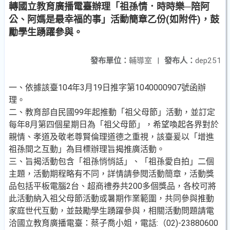
轉國立教育廣播電臺辦理「祖孫情．時時樂─陪阿
公、阿媽是最幸福的事」活動簡章乙份(如附件)，鼓
勵學生踴躍參與。
發布單位：
輔導室
|
發布人：
dep251
一、依據該臺104年3月19日推字第1040000907號函辦
理。
二、教育部自民國99年起推動「祖父母節」活動，並訂定
每年8月第四個星期日為「祖父母節」，希望喚起各界對於
親情、孝道及敬老尊賢倫理道德之重視，該臺爰以「增進
祖孫間之互動」為目標辦理旨揭推廣活動。
三、旨揭活動包含「祖孫悄悄話」、「祖孫愛自拍」二個
主題，活動期程略有不同，詳情請參閱活動簡章，活動獎
品包括平板電腦2台、超商禮券共200多個獎品，各校可將
此活動納入祖父母節活動或暑期作業範圍，共同參與推動
家庭世代互動，並鼓勵學生踴躍參與，相關活動問題請電
洽國立教育廣播電臺：蔡子喬小姐，電話:（02)-23880600