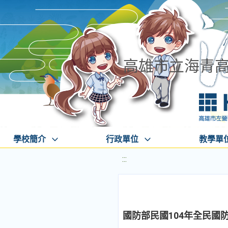
高雄市立海青
學校簡介
行政單位
教學單
:::
國防部民國104年全民國