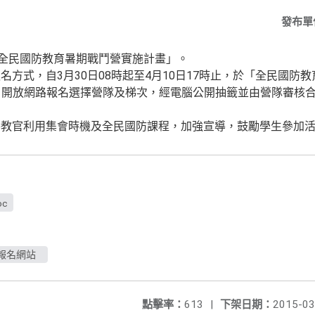
發布單
年全民國防教育暑期戰鬥營實施計畫」。
方式，自3月30日08時起至4月10日17時止，於「全民國防
）開放網路報名選擇營隊及梯次，經電腦公開抽籤並由營隊審核
各教官利用集會時機及全民國防課程，加強宣導，鼓勵學生參加
oc
報名網站
點擊率：
613
|
下架日期：
2015-03