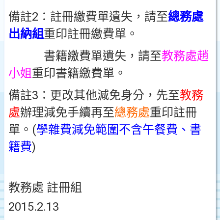
備註2：註冊繳費單遺失，請至
總務處
出納組
重印註冊繳費單。
書籍繳費單遺失，請至
教務處趙
小姐
重印書籍繳費單。
備註3：更改其他減免身分，先至
教務
處
辦理減免手續再至
總務處
重印註冊
單。(
學雜費減免範圍不含午餐費、書
籍費
)
教務處 註冊組
2015.2.13