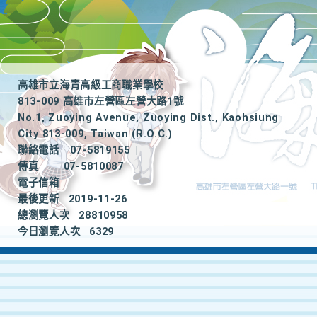
高雄市立海青高級工商職業學校
813-009 高雄市左營區左營大路1號
No.1, Zuoying Avenue, Zuoying Dist., Kaohsiung
City 813-009, Taiwan (R.O.C.)
聯絡電話
07-5819155
|
傳真
07-5810087
電子信箱
最後更新
2019-11-26
總瀏覽人次
28810958
今日瀏覽人次
6329