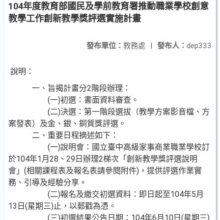
104年度教育部國民及學前教育署推動職業學校創意
教學工作創新教學獎評選實施計畫
發布單位：
教務處
|
發布人：
dep333
說明：
一、旨揭計畫分2階段辦理：
(一)初選：書面資料審查。
(二)決選：第一階段選拔（教學方案影音檔、方
案發表）及金、銀、銅質獎評選。
二、重要日程摘述如下：
(一)說明會：國立臺中高級家事商業職業學校訂
於104年1月28、29日辦理2梯次「創新教學獎評選說明
會」(相關課程表及報名表請參閱附件)，提供評選作業實
務、引導及經驗分享。
(二)報名及繳交初選資料：即日起至104年5月
13日(星期三)止，以郵戳為憑。
(三)初選結果公告日期：104年6月10日(星期三)