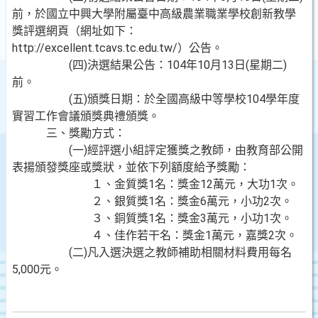
前，於國立中興大學附屬臺中高級農業職業學校創新教學
獎評選網頁（網址如下：
http://excellent.tcavs.tc.edu.tw/）公告。
(四)決選結果公告：104年10月13日(星期二)
前。
(五)頒獎日期：於全國高級中等學校104學年度
實習工作會議頒獎典禮頒獎。
三、獎勵方式：
(一)經評選小組評定獲獎之教師，由教育部公開
表揚頒發獎座或獎狀，並依下列額度給予獎勵：
１、金質獎1名：獎金12萬元，大功1次。
２、銀質獎1名：獎金6萬元，小功2次。
３、銅質獎1名：獎金3萬元，小功1次。
４、佳作若干名：獎金1萬元，嘉獎2次。
(二)凡入選決選之教師補助相關材料費用每名
5,000元。