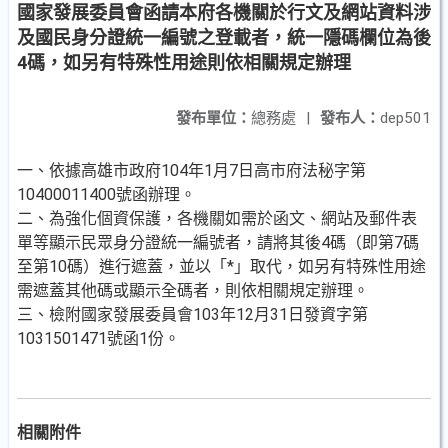
國家發展委員會函請本府各機關於行文及網站資料涉
及國民身分證統一編號之登載者，統一隱碼欄位為後
4碼，如另有特殊性用途則依相關規定辦理
發布單位：
總務處
|
發布人：
dep501
一、依據高雄市政府104年1月7日高市府法秘字第
10400011400號函辦理。
二、為強化個資保護，各機關如需於函文、網站及郵件表
單等顯示民眾身分證統一編號者，請將其後4碼（即第7碼
至第10碼）進行遮蓋，並以「*」取代，如另有特殊性用途
需遮蓋其他碼或顯示全碼者，則依相關規定辦理。
三、檢附國家發展委員會103年12月31日發資字第
1031501471號函1份。
相關附件