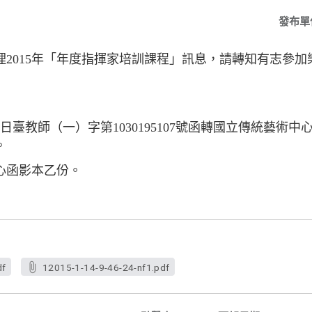
發布單
理2015年「年度指揮家培訓課程」訊息，請轉知有志參
日臺教師（一）字第1030195107號函轉國立傳統藝術中心
。
心函影本乙份。
df
12015-1-14-9-46-24-nf1.pdf