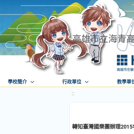
高雄市立海青
學校簡介
行政單位
教學單
:::
轉知臺灣國樂團辦理201