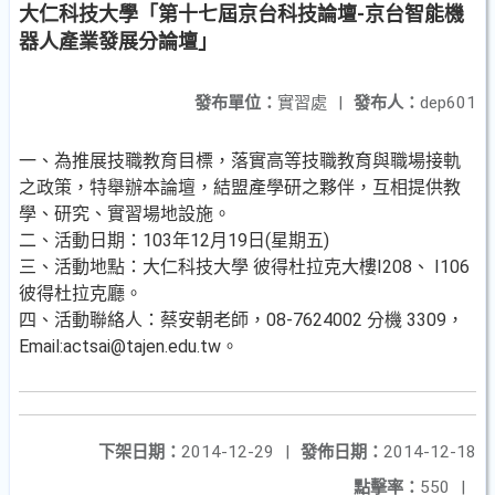
大仁科技大學「第十七屆京台科技論壇-京台智能機
器人產業發展分論壇」
發布單位：
實習處
|
發布人：
dep601
一、為推展技職教育目標，落實高等技職教育與職場接軌
之政策，特舉辦本論壇，結盟產學研之夥伴，互相提供教
學、研究、實習場地設施。
二、活動日期：103年12月19日(星期五)
三、活動地點：大仁科技大學 彼得杜拉克大樓I208、 I106
彼得杜拉克廳。
四、活動聯絡人：蔡安朝老師，08-7624002 分機 3309，
Email:actsai@tajen.edu.tw。
下架日期：
2014-12-29
|
發佈日期：
2014-12-18
點擊率：
550
|