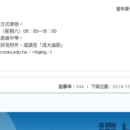
發布單
賽方式舉辦。
（星期六）08：00~18：00
寧高級中學。
容詳見附件，或請至「成大論箭」
ku.edu.tw╱~hsjing╱r
點擊率：
544
|
下架日期：
2014-12