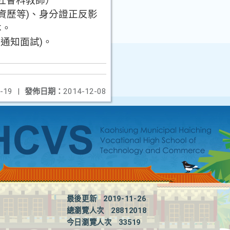
社會科教師）
資歷等
)
、身分證正反影
本。
話通知面試
)
。
-19
|
發佈日期：
2014-12-08
最後更新
2019-11-26
總瀏覽人次
28812018
今日瀏覽人次
33519