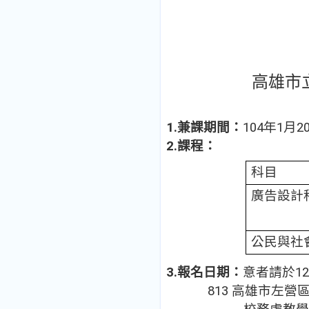
高雄市
1.
兼課期間：
104
年
1
月
2
2.
課程：
科目
廣告設計
公民與社
3.
報名日期：
意者請於
12
813
高雄市左營