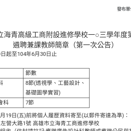
發布單
立海青高級工商附設進修學校
一○三學年度
遴聘兼課教師簡章（第一次公告）
0
日起至
104
年
6
月
30
日止
節數
科
8
節(透視學、工藝設計、
基礎圖學實習)
會科
7
節
月
19
日
(
五
)
前將個人履歷資料寄至
(
以郵件寄達為準
)
：
區左營大路
1
號
高雄市立海青工商進修學校