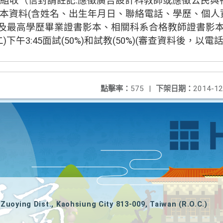
學組
收（信封請註記
:
應徵廣告設計科教師或應徵公民與
本資料
(
含姓名、出生年月日、聯絡電話、學歷、個人
及最高學歷畢業證書影本、相關科系合格教師證書影
二
)
下午
3:45
面試
(50%)
和試教
(50%)(
審查資料後，以電
點擊率：
575
|
下架日期：
2014-12
Zuoying Dist., Kaohsiung City 813-009, Taiwan (R.O.C.)