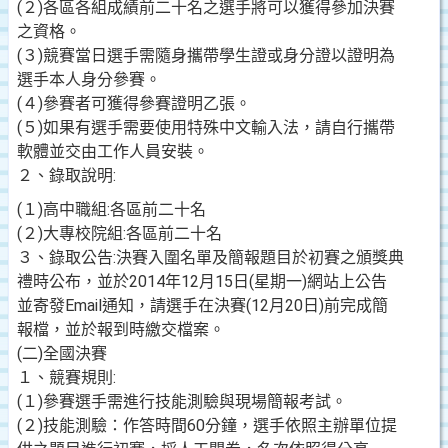
(２)各區各組成績前二十名之選手將可以獲得參加決賽
之資格。
(３)競賽當日選手需隨身攜帶學生證或身分證以證明為
選手本人身分參賽。
(４)參賽者可獲得參賽證明乙張。
(５)如果有選手需要使用特殊中文輸入法，請自行攜帶
軟體並交由工作人員安裝。
２、錄取說明:
(１)高中職組:各區前二十名
(２)大專校院組:各區前二十名
３、錄取公告:決賽入圍名單及簡報題目於初賽之頒獎典
禮時公布，並於2014年12月15日(星期一)網站上公告
並寄發Email通知，請選手在決賽(12月20日)前完成簡
報檔，並於報到時繳交檔案。
(二)全國決賽
１、競賽規則:
(１)參賽選手需進行技能測驗與現場簡報考試。
(２)技能測驗：作答時間60分鐘，選手依照主辦單位提