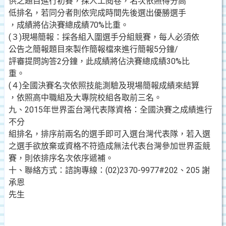
供之題目進行初賽，採人工閱卷，名次依照得分高
低排名，若同分者則依完成時間先後選出優勝選手
，成績將佔決賽總成績70%比重。
(３)現場簡報：採各組入圍選手分組競賽，每人必須依
公告之簡報題目來製作簡報檔來進行簡報5分鐘/
評審提問詢答2分鐘，此成績將佔決賽總成績30%比
重。
(４)全國決賽名次依照技能測驗及現場簡報成績來結算
，依照高中職組及大專院校組各取前三名。
九、2015年世界盃台灣代表隊資格：全國決賽之成績進行
不分
組排名，排序前兩名的選手即可入選台灣代表隊，若入選
之選手欲放棄或資格不符造成無法代表台灣參加世界盃競
賽，則依排序名次依序遞補。
十、聯絡方式：諮詢專線：(02)2370-9977#202、205 謝
承恩
先生