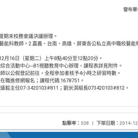
發布單
期末校務會議決議辦理。
科教師。2.嘉義、台南、高雄、屏東各公私立高中職校藝能科
16日（星期二）上午8點40分至12點20分。
活動中心─B1視聽教育中心辦理，課程表詳見附件。
公假登記前往，全程參加者核予4小時之研習時數。
修網報名；課程代碼:1678751。
7-3420103#811；劉米淇組長073420103#812。
點擊率：
538
|
下架日期：
2014-12