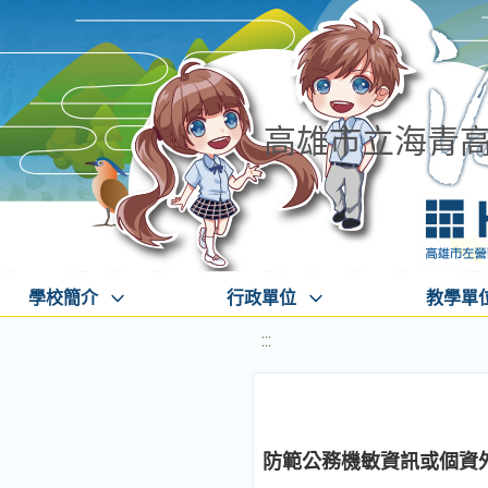
高雄市立海青
學校簡介
行政單位
教學單
:::
防範公務機敏資訊或個資