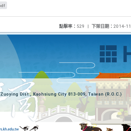
pdf
點擊率：
529
|
下架日期：
2014-11
Zuoying Dist., Kaohsiung City 813-009, Taiwan (R.O.C.)