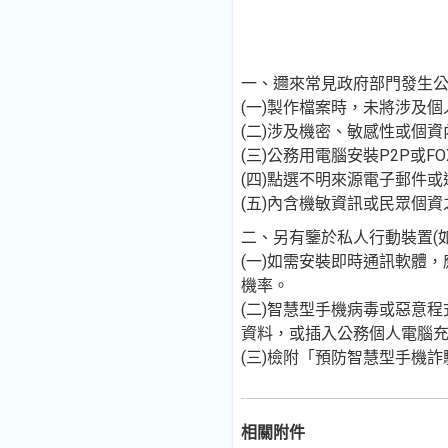
一、邇來常見政府部門發生
(一)製作檔案時，未將涉及
(二)涉及機密、敏感性或個
(三)公務用電腦安裝P2P或
(四)點選不明來源電子郵件
(五)內含機敏資訊或民眾個
二、另有鑒於私人行動裝置(
(一)如需安裝即時通訊軟體
機率。
(二)智慧型手機病毒或惡意
資料，或插入公務個人電腦
(三)檢附「預防智慧型手機
相關附件