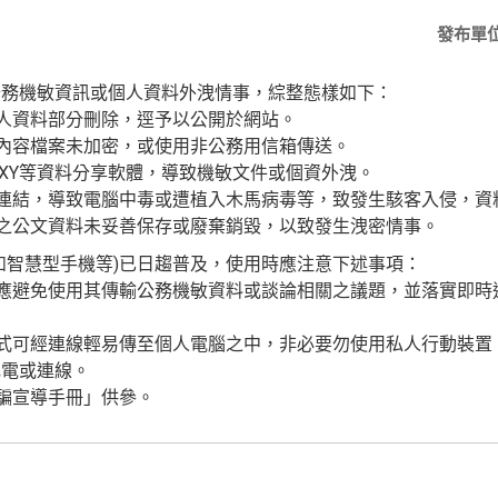
發布單
公務機敏資訊或個人資料外洩情事，綜整態樣如下：
個人資料部分刪除，逕予以公開於網站。
資內容檔案未加密，或使用非公務用信箱傳送。
FOXY等資料分享軟體，導致機敏文件或個資外洩。
或連結，導致電腦中毒或遭植入木馬病毒等，致發生駭客入侵，資
資之公文資料未妥善保存或廢棄銷毀，以致發生洩密情事。
如智慧型手機等)已日趨普及，使用時應注意下述事項：
，應避免使用其傳輸公務機敏資料或談論相關之議題，並落實即
程式可經連線輕易傳至個人電腦之中，非必要勿使用私人行動裝
充電或連線。
詐騙宣導手冊」供參。