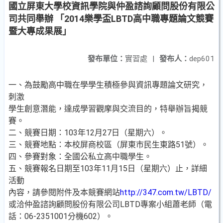
國立屏東大學校資訊學院與仲盈諮詢顧問股份有限公
司共同舉辦 「2014樂學盃LBTD高中職專題論文競賽
暨大專成果展」
發布單位：
實習處
|
發布人：
dep601
一、為鼓勵高中職在學學生積極參與資訊專題論文研究，
刺激
學生創意潛能，達成學習觀摩與交流目的，特舉辦旨揭競
賽。
二、競賽日期：103年12月27日（星期六）。
三、競賽地點：本校屏商校區（屏東市民生東路51號）。
四、參賽對象：全國公私立高中職學生。
五、競賽報名日期至103年11月15日（星期六）止，詳細
活動
內容，請參閱附件及本競賽網站
http://347.com.tw/LBTD/
或洽仲盈諮詢顧問股份有限公司LBTD專案小組蕭老師（電
話：06-2351001分機602）。