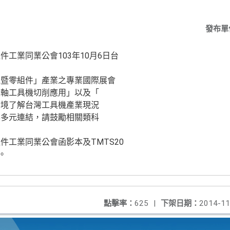
發布單
工業同業公會103年10月6日台
機暨零組件」產業之專業國際展會
五軸工具機切削應用」以及「
實境了解台灣工具機產業現況
學多元連結，請鼓勵相關類科
件工業同業公會函影本及TMTS20
。
點擊率：
625
|
下架日期：
2014-11