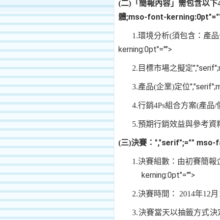
(
二
)
「簡報內容」需包含以下
體;mso-font-kerning:0pt"="
1.
環境分析
(
須包含：產品
kerning:0pt"="">
","seri
2.
目標市場之擬定
","serif
3.
產品
(
企業
)
定位
4.
行銷
4Ps
組合方案
(
產品
/
5.
預期行銷效益與參考資
","serif";="" ms
(
三
)
決賽：
1.
決賽組數：由初賽簡報
kerning:0pt"="">
2.
決賽時間：
2014
年
12
月
3.
決賽當天以抽籤方式決