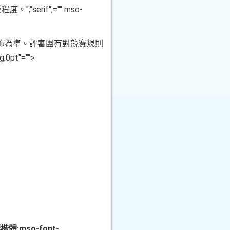
","serif";="" mso-
業程度。
佈為準。評審團有對競賽規則
g:0pt"="">
y:標楷體;mso-font-