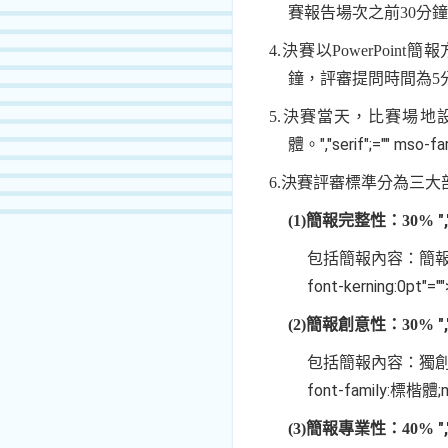
賽報告場次之前
30
分
4.
決賽以
PowerPoint
簡報
鐘，評審提問時間為
5
5.
決賽當天，比賽場地
","serif";="" mso
體。
6.
決賽評審標準分為三大
"
(1)
簡報完整性：
30%
包括簡報內容：簡
font-kerning:0pt"=""
"
(2)
簡報創意性：
30%
包括簡報內容：獨
font-family:標楷體;ms
"
(3)
簡報專業性：
40%