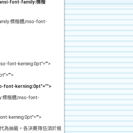
ansi-font-family:標楷
t-family:標楷體;mso-font-
so-font-kerning:0pt"="">
pt"="">
-font-kerning:0pt"="">
amily:標楷體;mso-font-
ont-kerning:0pt"="">
代為抽籤。各決賽隊伍須於競