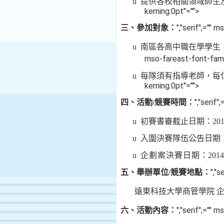
u
提供各校相關領域師生
kerning:0pt"="">
","serif";=""
三、參加對象：
u
南區各高中職在學學生
mso-fareast-font-fam
u
每隊須有指導老師，每
kerning:0pt"="">
","serif
四、活動
/
競賽時間：
u
初賽書審截止日期：
20
u
入圍決賽隊伍公告日期
u
企劃案決賽日期
：
2014
","
五、
舉辦
單位
/
競賽地點：
遠東科技大學商管學院 
","serif";=""
六、活動內容：