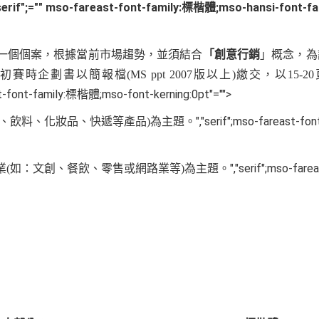
"serif";="" mso-fareast-font-family:標楷體;mso-hansi-font-
一個個案，根據當前市場趨勢，並須結合
「創意行銷
」概念，為
初賽時企劃書以簡報檔
(MS ppt 2007
版以上
)
繳交，以
15-20
east-font-family:標楷體;mso-font-kerning:0pt"="">
","serif";mso-fareast-f
、飲料、化妝品、快遞等產品
)
為主題。
","serif";mso-far
業
(
如：文創、餐飲、零售或網路業等
)
為主題。