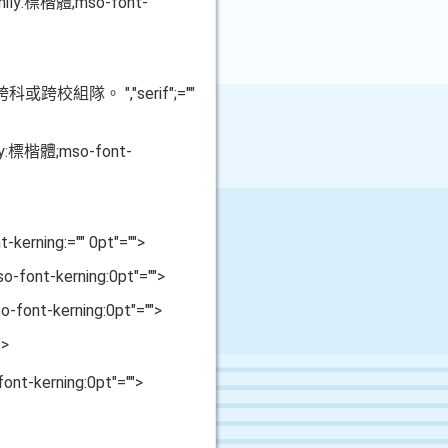
-family:標楷體;mso-font-
","serif";=""
跨科或跨校組隊。
mily:標楷體;mso-font-
-kerning:="" 0pt"="">
o-font-kerning:0pt"="">
o-font-kerning:0pt"="">
">
ont-kerning:0pt"="">