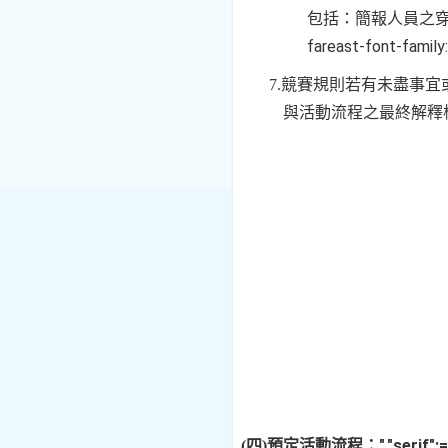
包括：簡報人員之
fareast-font-famil
7.
競賽規則若有未盡事宜
與活動流程之最終解釋
","serif
(
四
)
預定活動流程：