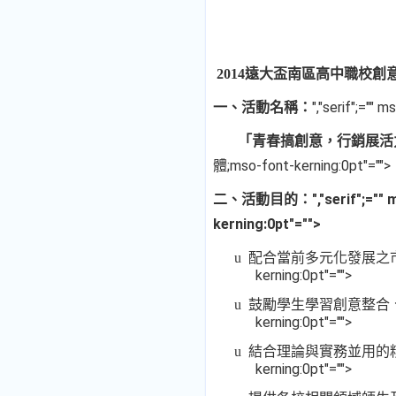
2014
遠大盃南區高中職校創
","serif";=""
一、活動名稱：
「青春搞創意，行銷展活
體;mso-font-kerning:0pt"="">
","serif";=
二、活動目的：
kerning:0pt"="">
u
配合當前多元化發展之
kerning:0pt"="">
u
鼓勵學生學習創意整合
kerning:0pt"="">
u
結合理論與實務並用的
kerning:0pt"="">