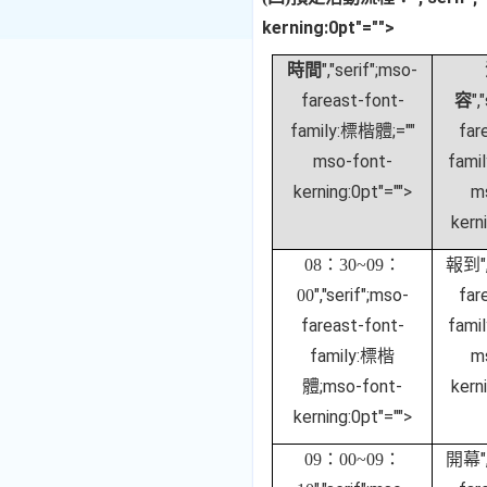
kerning:0pt"="">
","serif";mso-
時間
fareast-font-
",
容
family:標楷體;=""
far
mso-font-
fami
kerning:0pt"="">
m
kern
"
08
：
30~09
：
報到
","serif";mso-
far
00
fareast-font-
fami
family:標楷
m
體;mso-font-
kern
kerning:0pt"="">
"
09
：
00~09
：
開幕