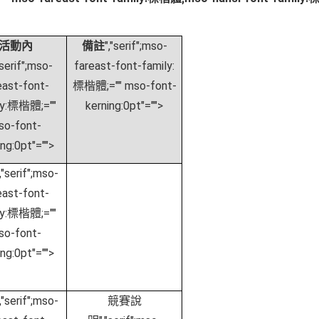
","serif";mso-
活動內
備註
"serif";mso-
fareast-font-family:
east-font-
標楷體;="" mso-font-
ly:標楷體;=""
kerning:0pt"="">
so-font-
ing:0pt"="">
,"serif";mso-
east-font-
ly:標楷體;=""
so-font-
ing:0pt"="">
,"serif";mso-
競賽說