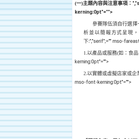
",
(
一
)
主題內容與注意事項：
kerning:0pt"="">
參賽隊伍須自行選擇
析並以簡報方式呈現，
","serif";="" mso-far
下
:
1.
以產品或服務
(
如：食品
kerning:0pt"="">
2.
以實體或虛擬店家或企
mso-font-kerning:0pt"="">