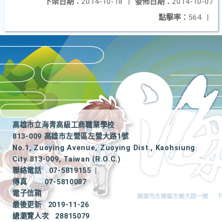
下架日期：
2014-10-18
|
發佈日期：
2014-10-07
點擊率：
564
|
高雄市立海青高級工商職業學校
813-009 高雄市左營區左營大路1號
No.1, Zuoying Avenue, Zuoying Dist., Kaohsiung
City 813-009, Taiwan (R.O.C.)
聯絡電話
07-5819155
|
傳真
07-5810087
電子信箱
最後更新
2019-11-26
總瀏覽人次
28815079