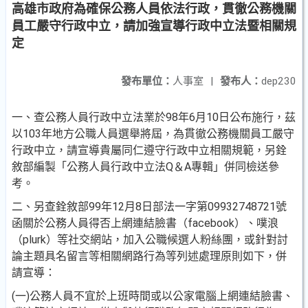
高雄市政府為確保公務人員依法行政，貫徹公務機關
員工嚴守行政中立，請加強宣導行政中立法暨相關規
定
發布單位：
人事室
|
發布人：
dep230
一、查公務人員行政中立法業於98年6月10日公布施行，茲
以103年地方公職人員選舉將屆，為貫徹公務機關員工嚴守
行政中立，請宣導貴屬同仁遵守行政中立相關規範，另銓
敘部編製「公務人員行政中立法Q＆A專輯」併同檢送參
考。
二、另查銓敘部99年12月8日部法一字第09932748721號
函關於公務人員得否上網連結臉書（facebook）、噗浪
（plurk）等社交網站，加入公職候選人粉絲團，或針對討
論主題具名留言等相關網路行為等列述處理原則如下，併
請宣導：
(一)公務人員不宜於上班時間或以公家電腦上網連結臉書、