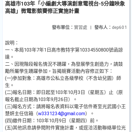
高雄市103年「小編劇大導演創意電視台-5分鐘映象
高雄」微電影競賽修正實施計畫
發布單位：
實習處
|
發布人：
dep601
說明：
一、本局103年7年1日高市教特字第10334550800號函諒
達。
二、因現階段報名情況不踴躍，為發展學生創造力，請鼓
勵所屬學生踴躍參加，旨揭競賽活動內容修正如下：
(一)參加對象：高雄市公私立各級學校（不含幼兒園）師
生。
(二)報名日期：即日起至103年10月3日（星期五）止（原
報名截止日期為103年9月26日）。
(三)報名方式：請將報名表資料以電子信件寄至光武國小王
慧妍主任信箱（
w3331234@gmail.com
）。
(四)繳件日期：103年10月9日（星期四）前。
(五)其他訊息請參閱附件實施計畫，或逕洽活動聯絡單位光