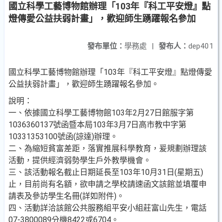
國立科學工藝博物館辦理「103年『科工平安燈』點
燈傳愛公益扶弱計畫」，歡迎師生踴躍報名參加
發布單位：
學務處
|
發布人：
dep401
國立科學工藝博物館辦理「103年『科工平安燈』點燈傳愛
公益扶弱計畫」，歡迎師生踴躍報名參加。
說明：
一、依據國立科學工藝博物館103年2月27日館服字第
1036360137號函暨本局103年3月7日高市教中字第
10331353100號函(諒達)辦理。
二、為縮短貧富差距，落實推展科學教育，爰規劃辦理該
活動，提供經濟弱勢學生戶外教學機會。
三、該活動報名截止日期延長至103年10月31日(星期五)
止，目前尚有名額，欲申請之學校請速函文該館並填覆申
請表及參訪學生名冊(詳如附件)。
四、活動詳洽該館公共服務組平安小組莊富山先生，電話
07-3800089分機8422或6704。