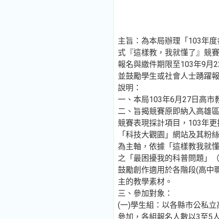
主旨：為本局辦理「103年
式『這樣教，我就懂了』競
報名與繳件期限至103年9月
並鼓勵學生或社會人士踴躍
說明：
一、本局103年6月27日高市教
二、旨揭競賽原即納入高雄區
競賽表現採計項目，103年
「科技大觀園」網站及其粉
為主軸，依據「這樣教我就
之「最困擾我的科普問題」
鼓勵創作適用於各階段(高中
主的教學素材。
三、參加對象：
(一)學生組：以各縣市公私
參加，各組報名人數以3至5