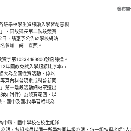
發布單
度各級學校學生資訊融入學習創意模
賽」，因故延長第二階段競賽
22日，請惠予公告於學校網站
報名參加，請 查照。
資字第10334489800號函諒達。
12年國教免試入學超額比序本市
更擴大為全國性質活動，係以
絲專頁內科普現象或科普新聞
懂」第一階段活動網站票選出
（詳如附件）為競賽範圍，以
職、國中及國小)學習領域為
立高中職、國中學校在校生組隊
人為限，各組成員以同一所學校同年級為限，每一組指導老師1人