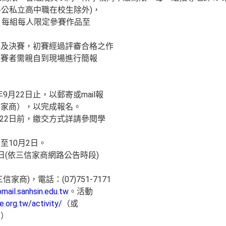
(各公私立高中職在校生除外)，
，每組每人限定參賽作品至
賽及決賽，初賽經過評審合格之作
決賽者需親自到現場進行簡報
9月22日止，以郵寄或mail報
信家商），以完成報名。
9月22日前，繳交方式詳請參閱學
日至10月2日。
17日(依三信家商網路公告時段)
商)，電話：(07)751-7171
ail.sanhsin.edu.tw
。活動
e.org.tw/activity/
（或
」）