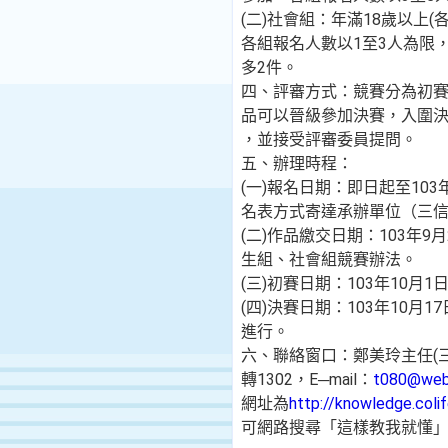
(二)社會組：年滿18歲以上
各組報名人數以1至3人為限
多2件。
四、評審方式：競賽分為初
品可以晉級參加決賽，入圍
，並接受評審委員提問。
五、辦理時程：
(一)報名日期：即日起至103年
名表方式寄達承辦單位（三
(二)作品繳交日期：103年
生組、社會組競賽辦法。
(三)初賽日期：103年10月1
(四)決賽日期：103年10月
進行。
六、聯絡窗口：鄭美玲主任(三信家
轉1302，E─mail：
t080@webm
網址為
http://knowledge.colif
可網路搜尋「這樣教我就懂