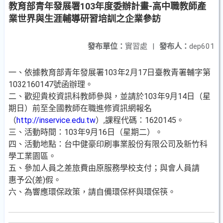
教育部青年發展署103年度委辦計畫-高中職教師產
業世界與生涯輔導研習培訓之企業參訪
發布單位：
實習處
|
發布人：
dep601
一、依據教育部青年發展署103年2月17日臺教青署輔字第
1032160147號函辦理。
二、歡迎貴校資訊科教師參與，並請於103年9月14日（星
期日）前至全國教師在職進修資訊網報名
（
http://inservice.edu.tw
）,課程代碼：1620145。
三、活動時間：103年9月16日（星期二）。
四、活動地點：台中健豪印刷事業股份有限公司及新竹科
學工業園區。
五、參加人員之差旅費由原服務學校支付；與會人員請
惠予公(差)假。
六、為響應環保政策，請自備環保杯與環保筷。