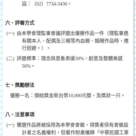
話：（
02
）
7734-3436
。
六、評審方式
(一)
由本學會理監事會議評選出優勝作品一件（理監事遇
有關本人、配偶及三親等內血親、姻親作品時，應
行迴避。）。
(二)
評選標準：理念與意象表達
50%
、創意及整體美感
50%
。
七、獎勵辦法
優勝一名：頒給獎金新台幣
10,000
元整，及獎狀一只。
八、注意事項
(一)
獲選作品將被採用為本學會會徽，得獎者保有會徽設
計者之名義權利，但著作財產權歸「中華民國工業