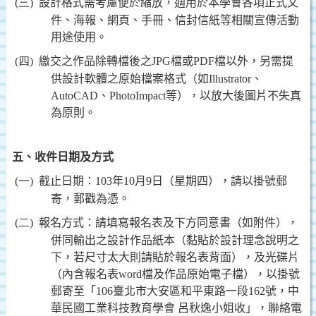
(三)
設計格式需考慮便於縮放，適用於本學會各項正式文
件、海報、網頁、手冊、信封信紙等相關宣傳活動
用途使用。
(四)
繳交之作品除轉檔後之
JPG
檔或
PDF
檔以外，另需提
供設計軟體之原始檔案格式（如
Illustrator
、
AutoCAD
、
PhotoImpact
等），以放大後圖片不失真
為原則。
五、收件日期及方式
(一)
截止日期：
103
年
10
月
9
日（星期四），請以掛號郵
寄，郵戳為憑。
(二)
報名方式：請填寫報名表及下方同意書（如附件），
併同輸出之設計作品紙本（黏貼於設計理念說明之
下，若尺寸太大則請貼於報名表背面），及光碟片
（內含報名表
word
檔及作品原始電子檔），以掛號
郵寄至「
106
臺北市大安區和平東路一段
162
號，中
華民國工業科技教育學會 呂秋逸小姐收」，聯絡電