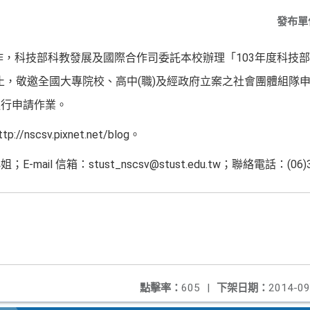
發布單
，科技部科教發展及國際合作司委託本校辦理「103年度科技
止，敬邀全國大專院校、高中(職)及經政府立案之社會團體組隊
進行申請作業。
scsv.pixnet.net/blog。
il 信箱：stust_nscsv@stust.edu.tw；聯絡電話：(06)3
點擊率：
605
|
下架日期：
2014-09