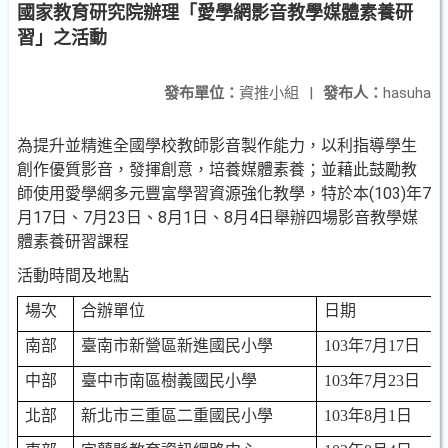
國家教育研究院辦理「愛學網影音教學媒體素養研
習」之活動
發布單位：
資推小組
|
發布人：
hasuha
為提升並精進全國學校教師影音製作能力，以利指導學生
創作優質影音，發揮創意，培養媒體素養；並藉此鼓勵教
師使用愛學網多元豐富學習資源強化教學，特於本(103)年7
月17日、7月23日、8月1日、8月4日舉辦四場影音教學媒
體素養研習課程
活動時間及地點
場次
合辦單位
日期
南部
臺南市新營區新進國民小學
103
年
7
月
17
日
中部
臺中市南區樹義國民小學
103
年
7
月
23
日
北部
新北市三重區二重國民小學
103
年
8
月
1
日