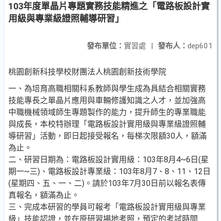
103年度單晶片專題實務技能精進之「電路板設計實
用級與專業級證照輔導研習」
發布單位：
實習處
|
發布人：
dep601
桃園創新科技學校財團法人桃園創新技術學院
一、為培育高職相關科系教師與學生成為具結合相關實務
技能專長之單晶片應用與車輛修護知識之人才，並加強高
中職機械領域師生專題製作的能力，提升師生的專業職能
與成長，本校特辦理「電路板設計實用級與專業級證照輔
導研習」活動，即日起接受報名，每梯次限額30人，額滿
為止。
二、研習日期為：電路板設計實用級：103年8月4~6日(星
期一~三)、電路板設計專業級：103年8月7、8、11、12日
(星期四、五、一、二)。請於103年7月30日前以報名表傳
真報名，額滿為止。
三、完成本研習的學員可報考「電路板設計實用級與專業
級」技能認證，並在原研習場地考照，預定的考試時間