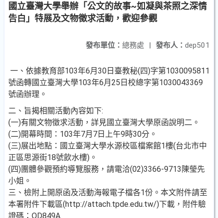
國立臺灣大學舉辦「公文的故事~如凝與茶照之深情
告白」特展及文物徵求活動，歡迎參觀
發布單位：
總務處
|
發布人：
dep501
一、依據教育部103年6月30日臺教秘(四)字第1030095811
號函轉國立臺灣大學103年6月25日校總字第1030043369
號函辦理。
二、旨揭相關活動內容如下:
(一)有關文物徵求活動，詳見國立臺灣大學原函說明二。
(二)開幕時間：103年7月7日上午9時30分。
(三)展出地點：國立臺灣大學水源校區檔案館1樓(台北市中
正區思源街18號飲水樓)。
(四)團體參觀預約導覽服務，請電洽(02)3366-9713陳瑩先
小姐。
三、檢附上開原函及活動海報電子檔各1份。本文附件請至
本署附件下載區(http://attach.tpde.edu.tw/)下載，附件驗
證碼：OD849A